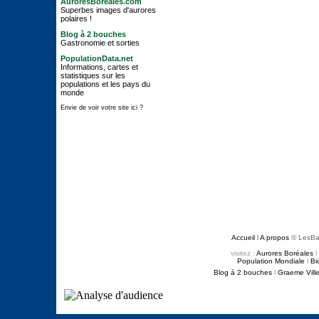
AuroresBoréales.com
Superbes images d'aurores
polaires !
Blog à 2 bouches
Gastronomie et sorties
PopulationData.net
Informations, cartes et
statistiques sur les
populations et les pays du
monde
Envie de voir votre site ici ?
Accueil
l
A propos
© LesBa
visitez :
Aurores Boréales
l
Population Mondiale
l
Bi
Blog à 2 bouches
l
Graeme Ville