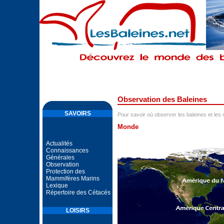
Observation des Baleines
SAVOIRS
Pour savoir où observer les baleines et les 
Monde
Actualités
Connaissances
Générales
Observation
Protection des
Mammifères Marins
Lexique
Répertoire des Cétacés
LOISIRS