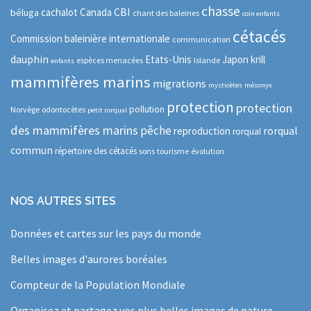
chasse
CBI
cachalot
Canada
béluga
chant des baleines
coin enfants
cétacés
Commission baleinière internationale
communication
dauphin
Etats-Unis
Japon
krill
espèces menacées
Islande
enfants
mammifères marins
migrations
mysticètes
mésonyx
protection
protection
pollution
Norvège
odontocètes
petit rorqual
des mammifères marins
pêche
rorqual
reproduction
rorqual
commun
répertoire des cétacés
sons
tourisme
évolution
NOS AUTRES SITES
Données et cartes sur les pays du monde
Belles images d'aurores boréales
Compteur de la Population Mondiale
Organisez et partagez vos plus belles images de nature