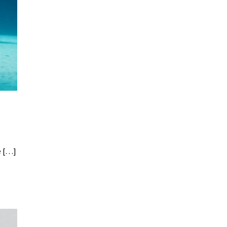
e […]