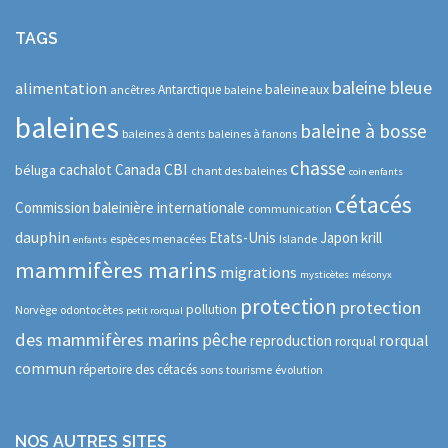
TAGS
baleine bleue
alimentation
baleineaux
Antarctique
ancêtres
baleine
baleines
baleine à bosse
baleines à dents
baleines à fanons
chasse
CBI
cachalot
Canada
béluga
chant des baleines
coin enfants
cétacés
Commission baleinière internationale
communication
dauphin
Etats-Unis
Japon
krill
espèces menacées
Islande
enfants
mammifères marins
migrations
mysticètes
mésonyx
protection
protection
pollution
Norvège
odontocètes
petit rorqual
des mammifères marins
pêche
rorqual
reproduction
rorqual
commun
répertoire des cétacés
sons
tourisme
évolution
NOS AUTRES SITES