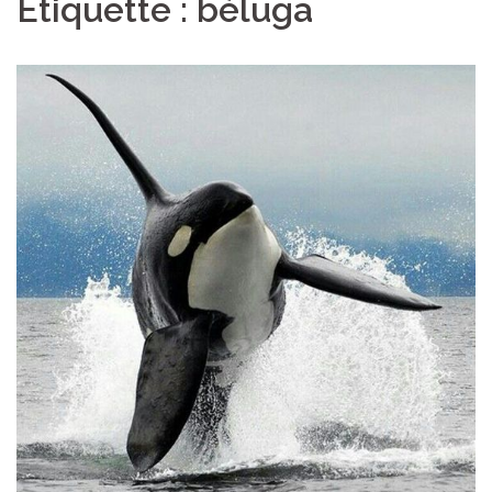
Étiquette :
béluga