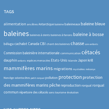
TAGS
baleine bleue
alimentation
baleineaux
Antarctique
ancêtres
baleine
baleines
baleine à bosse
baleines à dents
baleines à fanons
chasse
CBI
cachalot
Canada
béluga
chant des baleines
coin enfants
cétacés
Commission baleinière internationale
communication
dauphin
Etats-Unis
Japon
krill
espèces menacées
Islande
enfants
mammifères marins
migrations
mysticètes
mésonyx
protection
protection
pollution
Norvège
odontocètes
petit rorqual
des mammifères marins
pêche
rorqual
reproduction
rorqual
commun
répertoire des cétacés
sons
tourisme
évolution