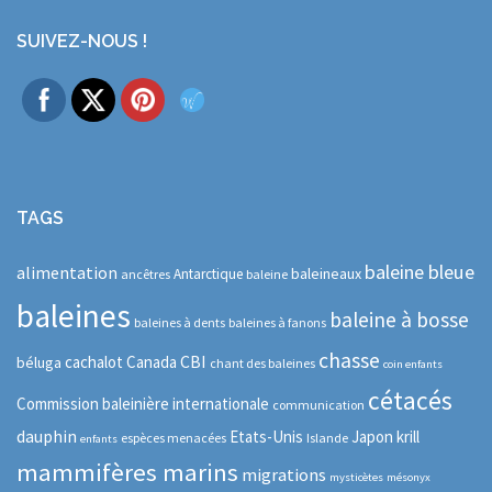
SUIVEZ-NOUS !
TAGS
baleine bleue
alimentation
baleineaux
Antarctique
ancêtres
baleine
baleines
baleine à bosse
baleines à dents
baleines à fanons
chasse
CBI
cachalot
Canada
béluga
chant des baleines
coin enfants
cétacés
Commission baleinière internationale
communication
dauphin
Etats-Unis
Japon
krill
espèces menacées
Islande
enfants
mammifères marins
migrations
mysticètes
mésonyx