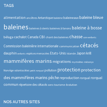
TAGS
baleine bleue
alimentation
baleineaux
Antarctique
ancêtres
baleine
baleines
baleine à bosse
baleines à dents
baleines à fanons
chasse
CBI
cachalot
Canada
béluga
chant des baleines
coin enfants
cétacés
Commission baleinière internationale
communication
dauphin
Etats-Unis
Japon
krill
espèces menacées
Islande
enfants
mammifères marins
migrations
mysticètes
mésonyx
protection
protection
pollution
Norvège
odontocètes
petit rorqual
des mammifères marins
pêche
rorqual
reproduction
rorqual
commun
répertoire des cétacés
sons
tourisme
évolution
NOS AUTRES SITES