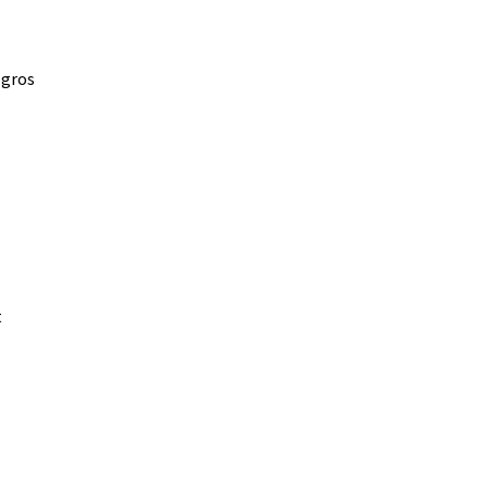
 gros
t