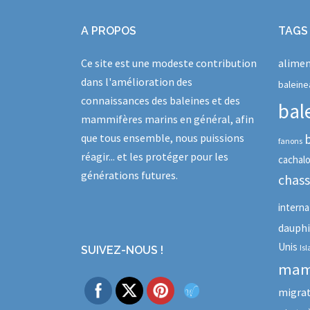
A PROPOS
TAGS
Ce site est une modeste contribution
alimen
dans l'amélioration des
baleine
connaissances des baleines et des
bal
mammifères marins en général, afin
que tous ensemble, nous puissions
fanons
réagir... et les protéger pour les
cachal
générations futures.
chas
interna
dauph
Unis
Is
SUIVEZ-NOUS !
mam
migra