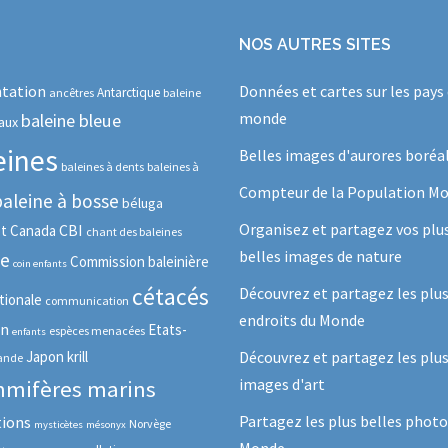
NOS AUTRES SITES
tation
Données et cartes sur les pays
Antarctique
ancêtres
baleine
monde
baleine bleue
aux
eines
Belles images d'aurores boréa
baleines à dents
baleines à
Compteur de la Population Mo
baleine à bosse
béluga
Organisez et partagez vos plu
CBI
ot
Canada
chant des baleines
belles images de nature
se
Commission baleinière
coin enfants
cétacés
Découvrez et partagez les plu
tionale
communication
endroits du Monde
in
Etats-
espèces menacées
enfants
Japon
krill
Découvrez et partagez les plus
lande
images d'art
mifères marins
Partagez les plus belles photo
tions
Norvège
mysticètes
mésonyx
Monde