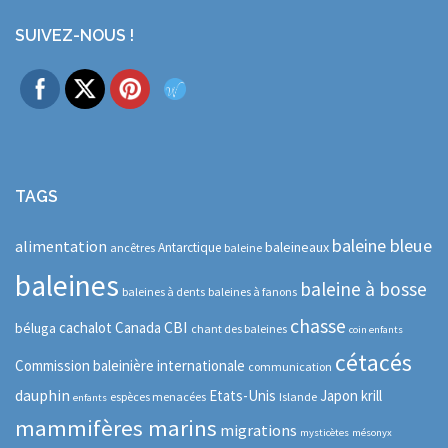
SUIVEZ-NOUS !
TAGS
baleine bleue
alimentation
baleineaux
Antarctique
ancêtres
baleine
baleines
baleine à bosse
baleines à dents
baleines à fanons
chasse
CBI
cachalot
Canada
béluga
chant des baleines
coin enfants
cétacés
Commission baleinière internationale
communication
dauphin
Etats-Unis
Japon
krill
espèces menacées
Islande
enfants
mammifères marins
migrations
mysticètes
mésonyx