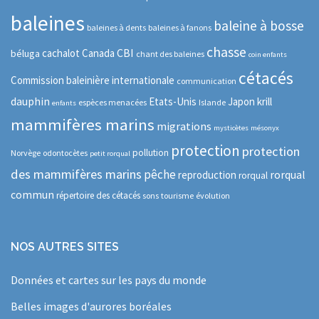
baleines
baleine à bosse
baleines à dents
baleines à fanons
chasse
CBI
cachalot
Canada
béluga
chant des baleines
coin enfants
cétacés
Commission baleinière internationale
communication
dauphin
Etats-Unis
Japon
krill
espèces menacées
Islande
enfants
mammifères marins
migrations
mysticètes
mésonyx
protection
protection
pollution
Norvège
odontocètes
petit rorqual
des mammifères marins
pêche
rorqual
reproduction
rorqual
commun
répertoire des cétacés
sons
tourisme
évolution
NOS AUTRES SITES
Données et cartes sur les pays du monde
Belles images d'aurores boréales