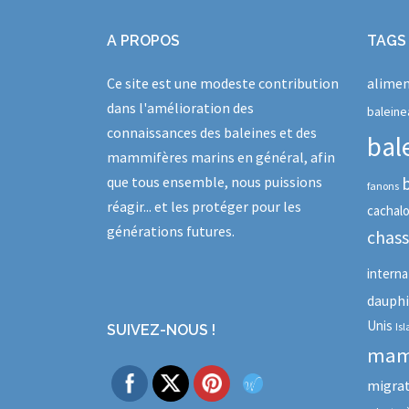
A PROPOS
TAGS
Ce site est une modeste contribution
alimen
dans l'amélioration des
baleine
connaissances des baleines et des
bal
mammifères marins en général, afin
que tous ensemble, nous puissions
fanons
réagir... et les protéger pour les
cachal
générations futures.
chas
interna
dauph
Unis
Is
SUIVEZ-NOUS !
mam
migra