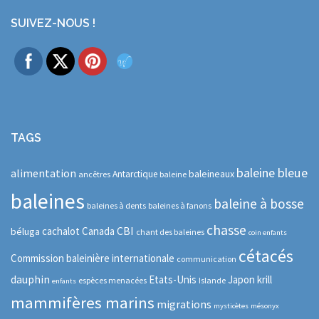
SUIVEZ-NOUS !
TAGS
baleine bleue
alimentation
baleineaux
Antarctique
ancêtres
baleine
baleines
baleine à bosse
baleines à dents
baleines à fanons
chasse
CBI
cachalot
Canada
béluga
chant des baleines
coin enfants
cétacés
Commission baleinière internationale
communication
dauphin
Etats-Unis
Japon
krill
espèces menacées
Islande
enfants
mammifères marins
migrations
mysticètes
mésonyx