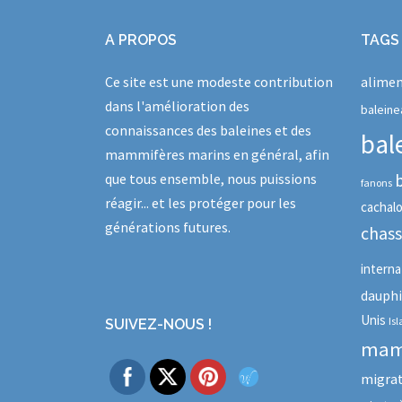
A PROPOS
TAGS
Ce site est une modeste contribution
alimen
dans l'amélioration des
baleine
connaissances des baleines et des
bal
mammifères marins en général, afin
que tous ensemble, nous puissions
fanons
réagir... et les protéger pour les
cachal
générations futures.
chas
interna
dauph
Unis
Is
SUIVEZ-NOUS !
mam
migra