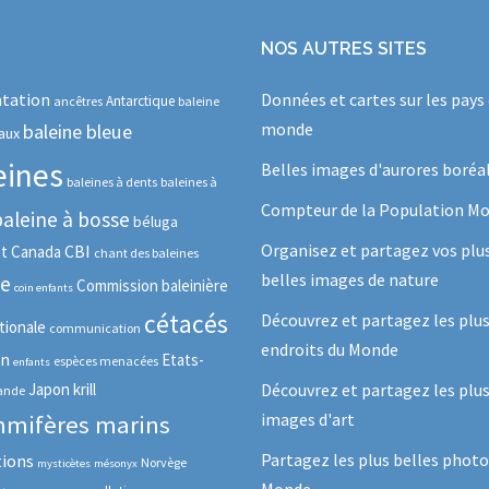
NOS AUTRES SITES
tation
Données et cartes sur les pays
Antarctique
ancêtres
baleine
monde
baleine bleue
aux
eines
Belles images d'aurores boréa
baleines à dents
baleines à
Compteur de la Population Mo
baleine à bosse
béluga
Organisez et partagez vos plu
CBI
ot
Canada
chant des baleines
belles images de nature
se
Commission baleinière
coin enfants
cétacés
Découvrez et partagez les plu
tionale
communication
endroits du Monde
in
Etats-
espèces menacées
enfants
Japon
krill
Découvrez et partagez les plus
lande
images d'art
mifères marins
Partagez les plus belles photo
tions
Norvège
mysticètes
mésonyx
Monde