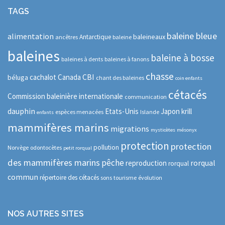
TAGS
baleine bleue
alimentation
baleineaux
Antarctique
ancêtres
baleine
baleines
baleine à bosse
baleines à dents
baleines à fanons
chasse
CBI
cachalot
Canada
béluga
chant des baleines
coin enfants
cétacés
Commission baleinière internationale
communication
dauphin
Etats-Unis
Japon
krill
espèces menacées
Islande
enfants
mammifères marins
migrations
mysticètes
mésonyx
protection
protection
pollution
Norvège
odontocètes
petit rorqual
des mammifères marins
pêche
rorqual
reproduction
rorqual
commun
répertoire des cétacés
sons
tourisme
évolution
NOS AUTRES SITES