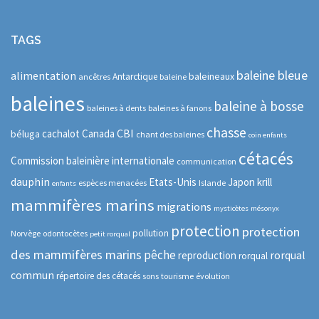
TAGS
baleine bleue
alimentation
baleineaux
Antarctique
ancêtres
baleine
baleines
baleine à bosse
baleines à dents
baleines à fanons
chasse
CBI
cachalot
Canada
béluga
chant des baleines
coin enfants
cétacés
Commission baleinière internationale
communication
dauphin
Etats-Unis
Japon
krill
espèces menacées
Islande
enfants
mammifères marins
migrations
mysticètes
mésonyx
protection
protection
pollution
Norvège
odontocètes
petit rorqual
des mammifères marins
pêche
rorqual
reproduction
rorqual
commun
répertoire des cétacés
sons
tourisme
évolution