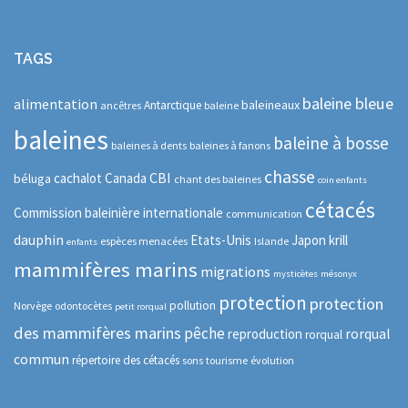
TAGS
baleine bleue
alimentation
baleineaux
Antarctique
ancêtres
baleine
baleines
baleine à bosse
baleines à dents
baleines à fanons
chasse
CBI
cachalot
Canada
béluga
chant des baleines
coin enfants
cétacés
Commission baleinière internationale
communication
dauphin
Etats-Unis
Japon
krill
espèces menacées
Islande
enfants
mammifères marins
migrations
mysticètes
mésonyx
protection
protection
pollution
Norvège
odontocètes
petit rorqual
des mammifères marins
pêche
rorqual
reproduction
rorqual
commun
répertoire des cétacés
sons
tourisme
évolution