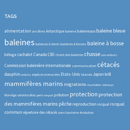
TAGS
baleine bleue
alimentation
baleineaux
Antarctique
ancêtres
baleine
baleines
baleine à bosse
baleines à dents
baleines à fanons
chasse
CBI
cachalot
Canada
béluga
chant des baleines
coin enfants
cétacés
Commission baleinière internationale
communication
dauphin
Etats-Unis
Japon
krill
espèces menacées
Islande
enfants
mammifères marins
migrations
mysticètes
mésonyx
protection
protection
pollution
Norvège
odontocètes
petit rorqual
des mammifères marins
pêche
rorqual
reproduction
rorqual
commun
répertoire des cétacés
sons
tourisme
évolution