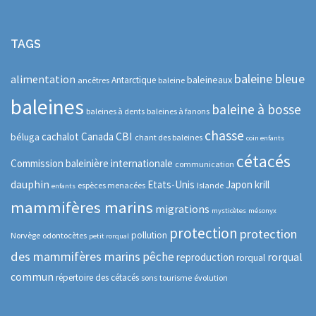
TAGS
baleine bleue
alimentation
baleineaux
Antarctique
ancêtres
baleine
baleines
baleine à bosse
baleines à dents
baleines à fanons
chasse
CBI
cachalot
Canada
béluga
chant des baleines
coin enfants
cétacés
Commission baleinière internationale
communication
dauphin
Etats-Unis
Japon
krill
espèces menacées
Islande
enfants
mammifères marins
migrations
mysticètes
mésonyx
protection
protection
pollution
Norvège
odontocètes
petit rorqual
des mammifères marins
pêche
rorqual
reproduction
rorqual
commun
répertoire des cétacés
sons
tourisme
évolution