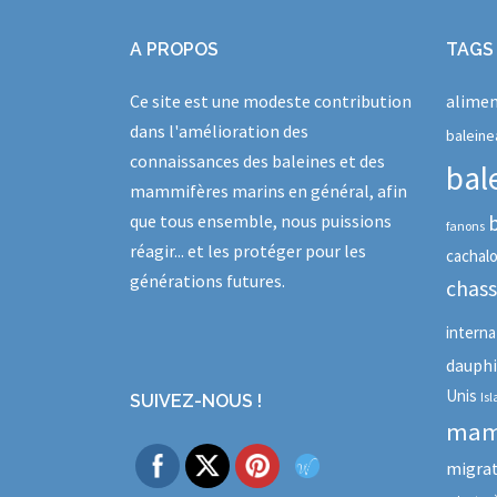
A PROPOS
TAGS
Ce site est une modeste contribution
alimen
dans l'amélioration des
baleine
connaissances des baleines et des
bal
mammifères marins en général, afin
que tous ensemble, nous puissions
fanons
réagir... et les protéger pour les
cachal
générations futures.
chas
interna
dauph
Unis
Is
SUIVEZ-NOUS !
mam
migra