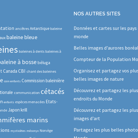
NOS AUTRES SITES
tation
Données et cartes sur les pays
Antarctique
ancêtres
baleine
monde
baleine bleue
aux
eines
Belles images d'aurores boréa
baleines à dents
baleines à
Compteur de la Population Mo
baleine à bosse
béluga
Organisez et partagez vos plu
CBI
ot
Canada
chant des baleines
belles images de nature
se
Commission baleinière
coin enfants
cétacés
Découvrez et partagez les plu
tionale
communication
endroits du Monde
in
Etats-
espèces menacées
enfants
Japon
krill
Découvrez et partagez les plus
lande
images d'art
mifères marins
Partagez les plus belles photo
tions
Norvège
mysticètes
mésonyx
Monde