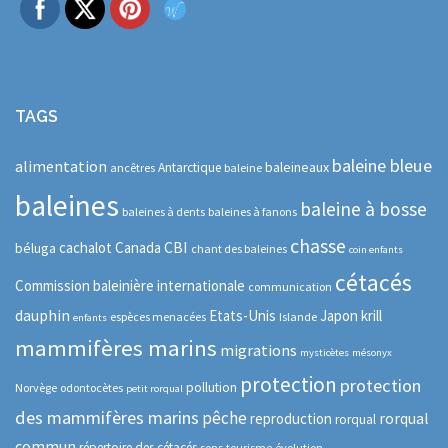
TAGS
baleine bleue
alimentation
baleineaux
Antarctique
ancêtres
baleine
baleines
baleine à bosse
baleines à dents
baleines à fanons
chasse
CBI
cachalot
Canada
béluga
chant des baleines
coin enfants
cétacés
Commission baleinière internationale
communication
dauphin
Etats-Unis
Japon
krill
espèces menacées
Islande
enfants
mammifères marins
migrations
mysticètes
mésonyx
protection
protection
pollution
Norvège
odontocètes
petit rorqual
des mammifères marins
pêche
rorqual
reproduction
rorqual
commun
répertoire des cétacés
sons
tourisme
évolution