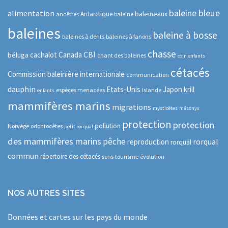
baleine bleue
alimentation
baleineaux
Antarctique
ancêtres
baleine
baleines
baleine à bosse
baleines à dents
baleines à fanons
chasse
CBI
cachalot
Canada
béluga
chant des baleines
coin enfants
cétacés
Commission baleinière internationale
communication
dauphin
Etats-Unis
Japon
krill
espèces menacées
Islande
enfants
mammifères marins
migrations
mysticètes
mésonyx
protection
protection
pollution
Norvège
odontocètes
petit rorqual
des mammifères marins
pêche
rorqual
reproduction
rorqual
commun
répertoire des cétacés
sons
tourisme
évolution
NOS AUTRES SITES
Données et cartes sur les pays du monde