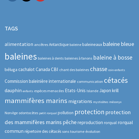
TAGS
baleine bleue
alimentation
baleineaux
Antarctique
ancêtres
baleine
baleines
baleine à bosse
baleines à dents
baleines à fanons
chasse
CBI
cachalot
Canada
béluga
chant des baleines
coin enfants
cétacés
Commission baleinière internationale
communication
dauphin
Etats-Unis
Japon
krill
espèces menacées
Islande
enfants
mammifères marins
migrations
mysticètes
mésonyx
protection
protection
pollution
Norvège
odontocètes
petit rorqual
des mammifères marins
pêche
rorqual
reproduction
rorqual
commun
répertoire des cétacés
sons
tourisme
évolution