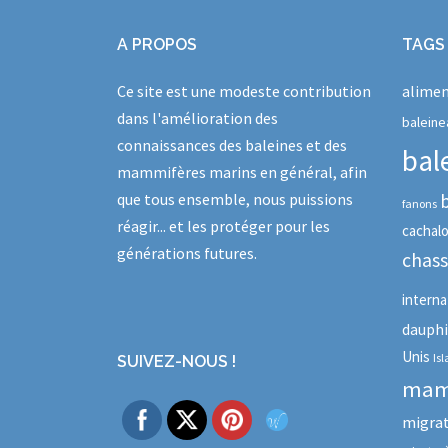
A PROPOS
TAGS
Ce site est une modeste contribution
alimen
dans l'amélioration des
baleine
connaissances des baleines et des
bal
mammifères marins en général, afin
que tous ensemble, nous puissions
fanons
réagir... et les protéger pour les
cachal
générations futures.
chas
interna
dauph
Unis
Is
SUIVEZ-NOUS !
mam
migra