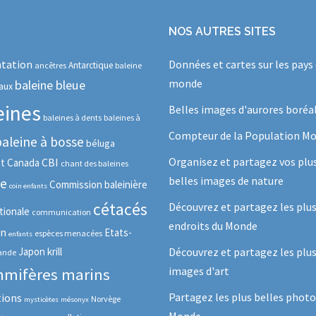
NOS AUTRES SITES
tation
Données et cartes sur les pays
Antarctique
ancêtres
baleine
monde
baleine bleue
aux
eines
Belles images d'aurores boréa
baleines à dents
baleines à
Compteur de la Population Mo
baleine à bosse
béluga
Organisez et partagez vos plu
CBI
ot
Canada
chant des baleines
belles images de nature
se
Commission baleinière
coin enfants
cétacés
Découvrez et partagez les plu
tionale
communication
endroits du Monde
in
Etats-
espèces menacées
enfants
Japon
krill
Découvrez et partagez les plus
lande
images d'art
mifères marins
Partagez les plus belles photo
tions
Norvège
mysticètes
mésonyx
Monde