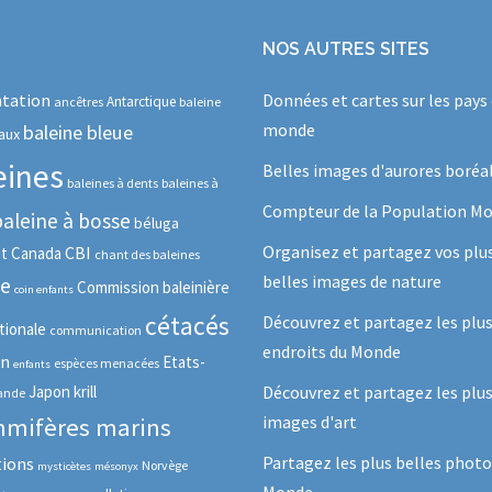
NOS AUTRES SITES
tation
Données et cartes sur les pays
Antarctique
ancêtres
baleine
monde
baleine bleue
aux
eines
Belles images d'aurores boréa
baleines à dents
baleines à
Compteur de la Population Mo
baleine à bosse
béluga
Organisez et partagez vos plu
CBI
ot
Canada
chant des baleines
belles images de nature
se
Commission baleinière
coin enfants
cétacés
Découvrez et partagez les plu
tionale
communication
endroits du Monde
in
Etats-
espèces menacées
enfants
Japon
krill
Découvrez et partagez les plus
lande
images d'art
mifères marins
Partagez les plus belles photo
tions
Norvège
mysticètes
mésonyx
Monde