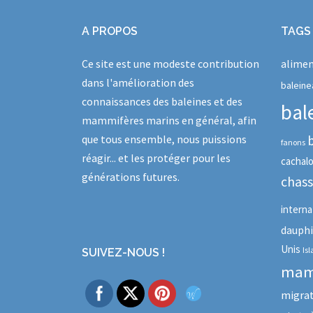
A PROPOS
TAGS
Ce site est une modeste contribution
alimen
dans l'amélioration des
baleine
connaissances des baleines et des
bal
mammifères marins en général, afin
que tous ensemble, nous puissions
fanons
réagir... et les protéger pour les
cachal
générations futures.
chas
interna
dauph
Unis
Is
SUIVEZ-NOUS !
mam
migra