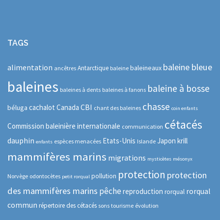
TAGS
baleine bleue
alimentation
baleineaux
Antarctique
ancêtres
baleine
baleines
baleine à bosse
baleines à dents
baleines à fanons
chasse
CBI
cachalot
Canada
béluga
chant des baleines
coin enfants
cétacés
Commission baleinière internationale
communication
dauphin
Etats-Unis
Japon
krill
espèces menacées
Islande
enfants
mammifères marins
migrations
mysticètes
mésonyx
protection
protection
pollution
Norvège
odontocètes
petit rorqual
des mammifères marins
pêche
rorqual
reproduction
rorqual
commun
répertoire des cétacés
sons
tourisme
évolution