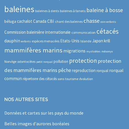
baleines
baleine à bosse
baleines à dents
baleines à fanons
chasse
CBI
cachalot
Canada
béluga
chant des baleines
coin enfants
cétacés
Commission baleinière internationale
communication
dauphin
Etats-Unis
Japon
krill
espèces menacées
Islande
enfants
mammifères marins
migrations
mysticètes
mésonyx
protection
protection
pollution
Norvège
odontocètes
petit rorqual
des mammifères marins
pêche
rorqual
reproduction
rorqual
commun
répertoire des cétacés
sons
tourisme
évolution
NOS AUTRES SITES
Données et cartes sur les pays du monde
Belles images d'aurores boréales