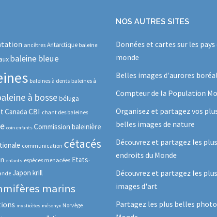
NOS AUTRES SITES
tation
Données et cartes sur les pays
Antarctique
ancêtres
baleine
monde
baleine bleue
aux
eines
Belles images d'aurores boréa
baleines à dents
baleines à
Compteur de la Population Mo
baleine à bosse
béluga
Organisez et partagez vos plu
CBI
ot
Canada
chant des baleines
belles images de nature
se
Commission baleinière
coin enfants
cétacés
Découvrez et partagez les plu
tionale
communication
endroits du Monde
in
Etats-
espèces menacées
enfants
Japon
krill
Découvrez et partagez les plus
lande
images d'art
mifères marins
Partagez les plus belles photo
tions
Norvège
mysticètes
mésonyx
Monde