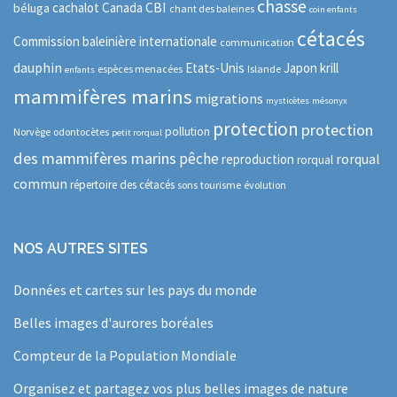
chasse
CBI
cachalot
Canada
béluga
chant des baleines
coin enfants
cétacés
Commission baleinière internationale
communication
dauphin
Etats-Unis
Japon
krill
espèces menacées
Islande
enfants
mammifères marins
migrations
mysticètes
mésonyx
protection
protection
pollution
Norvège
odontocètes
petit rorqual
des mammifères marins
pêche
rorqual
reproduction
rorqual
commun
répertoire des cétacés
sons
tourisme
évolution
NOS AUTRES SITES
Données et cartes sur les pays du monde
Belles images d'aurores boréales
Compteur de la Population Mondiale
Organisez et partagez vos plus belles images de nature