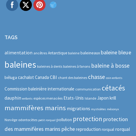
TAGS
baleine bleue
alimentation
baleineaux
Antarctique
ancêtres
baleine
baleines
baleine à bosse
baleines à dents
baleines à fanons
chasse
CBI
cachalot
Canada
béluga
chant des baleines
coin enfants
cétacés
Commission baleinière internationale
communication
dauphin
Etats-Unis
Japon
krill
espèces menacées
Islande
enfants
mammifères marins
migrations
mysticètes
mésonyx
protection
protection
pollution
Norvège
odontocètes
petit rorqual
des mammifères marins
pêche
rorqual
reproduction
rorqual