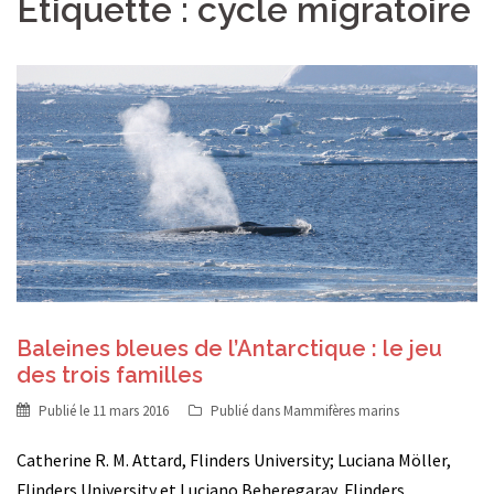
Étiquette :
cycle migratoire
Baleines bleues de l’Antarctique : le jeu
des trois familles
Publié le
11 mars 2016
Publié dans
Mammifères marins
Catherine R. M. Attard, Flinders University; Luciana Möller,
Flinders University et Luciano Beheregaray, Flinders