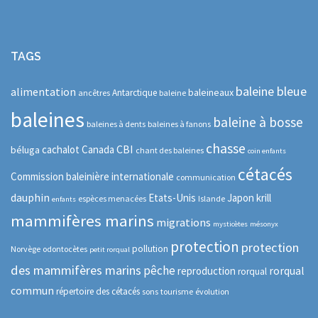
TAGS
baleine bleue
alimentation
baleineaux
Antarctique
ancêtres
baleine
baleines
baleine à bosse
baleines à dents
baleines à fanons
chasse
CBI
cachalot
Canada
béluga
chant des baleines
coin enfants
cétacés
Commission baleinière internationale
communication
dauphin
Etats-Unis
Japon
krill
espèces menacées
Islande
enfants
mammifères marins
migrations
mysticètes
mésonyx
protection
protection
pollution
Norvège
odontocètes
petit rorqual
des mammifères marins
pêche
rorqual
reproduction
rorqual
commun
répertoire des cétacés
sons
tourisme
évolution