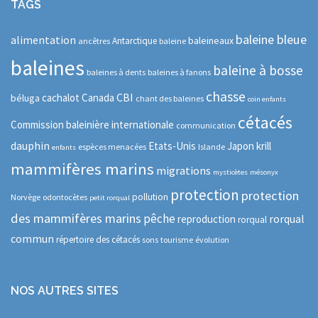
TAGS
baleine bleue
alimentation
baleineaux
Antarctique
ancêtres
baleine
baleines
baleine à bosse
baleines à dents
baleines à fanons
chasse
CBI
cachalot
Canada
béluga
chant des baleines
coin enfants
cétacés
Commission baleinière internationale
communication
dauphin
Etats-Unis
Japon
krill
espèces menacées
Islande
enfants
mammifères marins
migrations
mysticètes
mésonyx
protection
protection
pollution
Norvège
odontocètes
petit rorqual
des mammifères marins
pêche
rorqual
reproduction
rorqual
commun
répertoire des cétacés
sons
tourisme
évolution
NOS AUTRES SITES