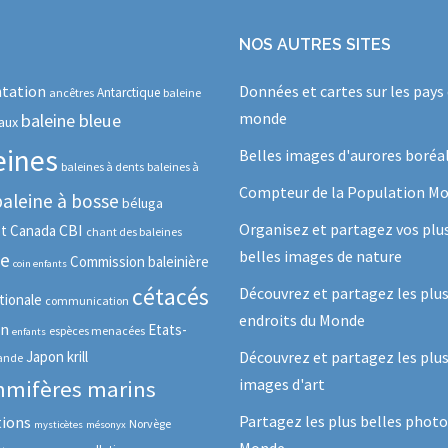
NOS AUTRES SITES
tation
Données et cartes sur les pays
Antarctique
ancêtres
baleine
monde
baleine bleue
aux
eines
Belles images d'aurores boréa
baleines à dents
baleines à
Compteur de la Population Mo
baleine à bosse
béluga
Organisez et partagez vos plu
CBI
ot
Canada
chant des baleines
belles images de nature
se
Commission baleinière
coin enfants
cétacés
Découvrez et partagez les plu
tionale
communication
endroits du Monde
in
Etats-
espèces menacées
enfants
Japon
krill
Découvrez et partagez les plus
lande
images d'art
mifères marins
Partagez les plus belles photo
tions
Norvège
mysticètes
mésonyx
Monde