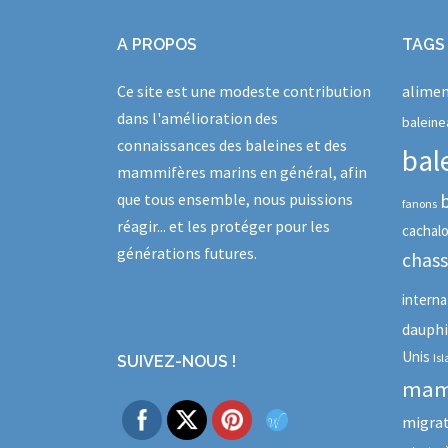
A PROPOS
TAGS
Ce site est une modeste contribution
alimen
dans l'amélioration des
baleine
connaissances des baleines et des
bal
mammifères marins en général, afin
que tous ensemble, nous puissions
fanons
réagir... et les protéger pour les
cachal
générations futures.
chas
interna
dauph
Unis
Is
SUIVEZ-NOUS !
mam
migra