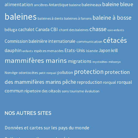
baleine bleue
alimentation
baleineaux
Antarctique
ancêtres
baleine
baleines
baleine à bosse
baleines à dents
baleines à fanons
chasse
CBI
cachalot
Canada
béluga
chant des baleines
coin enfants
cétacés
Commission baleinière internationale
communication
dauphin
Etats-Unis
Japon
krill
espèces menacées
Islande
enfants
mammifères marins
migrations
mysticètes
mésonyx
protection
protection
pollution
Norvège
odontocètes
petit rorqual
des mammifères marins
pêche
rorqual
reproduction
rorqual
commun
répertoire des cétacés
sons
tourisme
évolution
NOS AUTRES SITES
Données et cartes sur les pays du monde