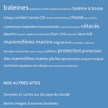
baleines
baleine à bosse
baleines à dents
baleines à fanons
chasse
CBI
cachalot
Canada
béluga
chant des baleines
coin enfants
cétacés
Commission baleinière internationale
communication
dauphin
Etats-Unis
Japon
krill
espèces menacées
Islande
enfants
mammifères marins
migrations
mysticètes
mésonyx
protection
protection
pollution
Norvège
odontocètes
petit rorqual
des mammifères marins
pêche
rorqual
reproduction
rorqual
commun
répertoire des cétacés
sons
tourisme
évolution
NOS AUTRES SITES
Données et cartes sur les pays du monde
Belles images d'aurores boréales