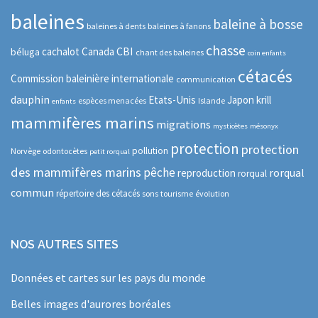
baleines
baleine à bosse
baleines à dents
baleines à fanons
chasse
CBI
cachalot
Canada
béluga
chant des baleines
coin enfants
cétacés
Commission baleinière internationale
communication
dauphin
Etats-Unis
Japon
krill
espèces menacées
Islande
enfants
mammifères marins
migrations
mysticètes
mésonyx
protection
protection
pollution
Norvège
odontocètes
petit rorqual
des mammifères marins
pêche
rorqual
reproduction
rorqual
commun
répertoire des cétacés
sons
tourisme
évolution
NOS AUTRES SITES
Données et cartes sur les pays du monde
Belles images d'aurores boréales