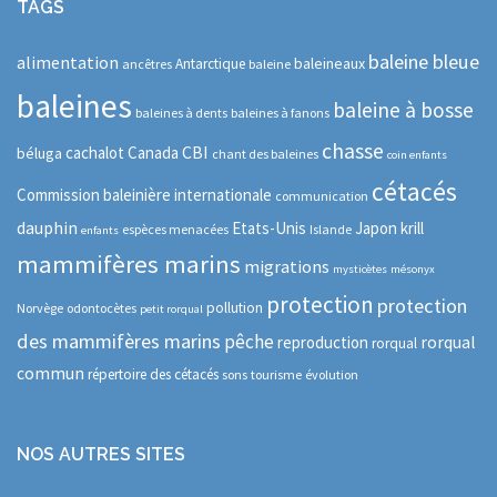
TAGS
baleine bleue
alimentation
baleineaux
Antarctique
ancêtres
baleine
baleines
baleine à bosse
baleines à dents
baleines à fanons
chasse
CBI
cachalot
Canada
béluga
chant des baleines
coin enfants
cétacés
Commission baleinière internationale
communication
dauphin
Etats-Unis
Japon
krill
espèces menacées
Islande
enfants
mammifères marins
migrations
mysticètes
mésonyx
protection
protection
pollution
Norvège
odontocètes
petit rorqual
des mammifères marins
pêche
rorqual
reproduction
rorqual
commun
répertoire des cétacés
sons
tourisme
évolution
NOS AUTRES SITES