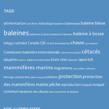
TAGS
baleine bleue
alimentation
baleineaux
Antarctique
ancêtres
baleine
baleines
baleine à bosse
baleines à dents
baleines à fanons
chasse
CBI
cachalot
Canada
béluga
chant des baleines
coin enfants
cétacés
Commission baleinière internationale
communication
dauphin
Etats-Unis
Japon
krill
espèces menacées
Islande
enfants
mammifères marins
migrations
mysticètes
mésonyx
protection
protection
pollution
Norvège
odontocètes
petit rorqual
des mammifères marins
pêche
rorqual
reproduction
rorqual
commun
répertoire des cétacés
sons
tourisme
évolution