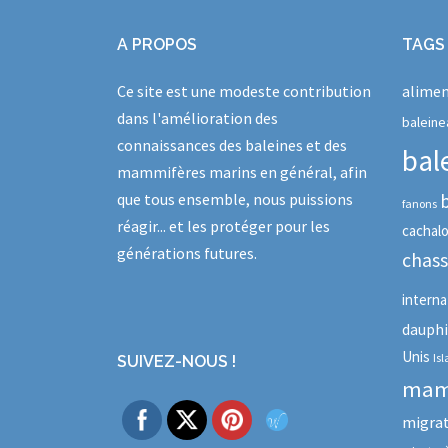
A PROPOS
TAGS
Ce site est une modeste contribution
alimen
dans l'amélioration des
baleine
connaissances des baleines et des
bal
mammifères marins en général, afin
que tous ensemble, nous puissions
fanons
réagir... et les protéger pour les
cachal
générations futures.
chas
interna
dauph
Unis
Is
SUIVEZ-NOUS !
mam
migra