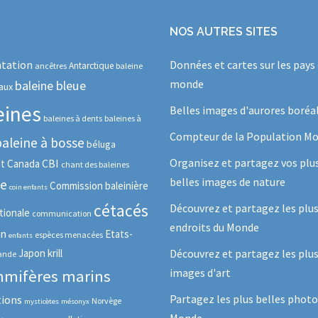
NOS AUTRES SITES
tation
Données et cartes sur les pays
Antarctique
ancêtres
baleine
monde
baleine bleue
aux
eines
Belles images d'aurores boréa
baleines à dents
baleines à
Compteur de la Population Mo
baleine à bosse
béluga
Organisez et partagez vos plu
CBI
ot
Canada
chant des baleines
belles images de nature
se
Commission baleinière
coin enfants
cétacés
Découvrez et partagez les plu
tionale
communication
endroits du Monde
in
Etats-
espèces menacées
enfants
Japon
krill
Découvrez et partagez les plus
lande
images d'art
mifères marins
Partagez les plus belles photo
tions
Norvège
mysticètes
mésonyx
Monde