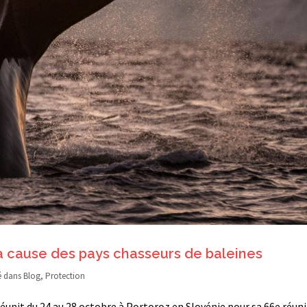
à cause des pays chasseurs de baleines
é dans
Blog
,
Protection
éunit du 24 au 28 octobre à Portoroz en Slovénie pour sa 66e réun