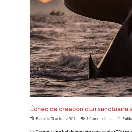
Échec de création d’un sanctuaire 
Publié le
25 octobre 2016
1 Commentaire
Publi
La Commission baleinière internationale (CBI) se r