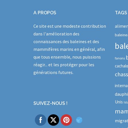
A PROPOS
TAGS
Ce site est une modeste contribution
alimen
dans l'amélioration des
baleine
connaissances des baleines et des
bal
mammifères marins en général, afin
que tous ensemble, nous puissions
fanons
réagir... et les protéger pour les
cachal
générations futures.
chas
interna
dauph
Unis
Is
SUIVEZ-NOUS !
mam
migra