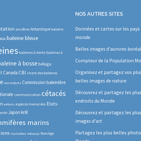
NOS AUTRES SITES
tation
Données et cartes sur les pays
Antarctique
ancêtres
baleine
monde
baleine bleue
aux
eines
Belles images d'aurores boréa
baleines à dents
baleines à
Compteur de la Population Mo
baleine à bosse
béluga
Organisez et partagez vos plu
CBI
ot
Canada
chant des baleines
belles images de nature
se
Commission baleinière
coin enfants
cétacés
Découvrez et partagez les plu
tionale
communication
endroits du Monde
in
Etats-
espèces menacées
enfants
Japon
krill
Découvrez et partagez les plus
lande
images d'art
mifères marins
Partagez les plus belles photo
tions
Norvège
mysticètes
mésonyx
Monde