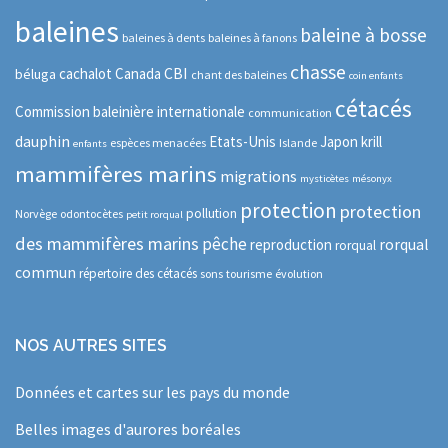
baleines
baleine à bosse
baleines à dents
baleines à fanons
chasse
CBI
cachalot
Canada
béluga
chant des baleines
coin enfants
cétacés
Commission baleinière internationale
communication
dauphin
Etats-Unis
Japon
krill
espèces menacées
Islande
enfants
mammifères marins
migrations
mysticètes
mésonyx
protection
protection
pollution
Norvège
odontocètes
petit rorqual
des mammifères marins
pêche
rorqual
reproduction
rorqual
commun
répertoire des cétacés
sons
tourisme
évolution
NOS AUTRES SITES
Données et cartes sur les pays du monde
Belles images d'aurores boréales