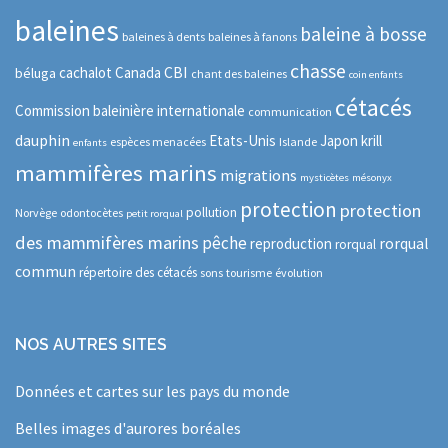
baleines
baleine à bosse
baleines à dents
baleines à fanons
chasse
CBI
cachalot
Canada
béluga
chant des baleines
coin enfants
cétacés
Commission baleinière internationale
communication
dauphin
Etats-Unis
Japon
krill
espèces menacées
Islande
enfants
mammifères marins
migrations
mysticètes
mésonyx
protection
protection
pollution
Norvège
odontocètes
petit rorqual
des mammifères marins
pêche
rorqual
reproduction
rorqual
commun
répertoire des cétacés
sons
tourisme
évolution
NOS AUTRES SITES
Données et cartes sur les pays du monde
Belles images d'aurores boréales