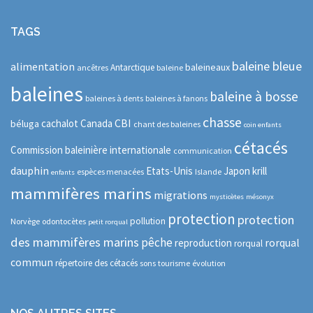
TAGS
baleine bleue
alimentation
baleineaux
Antarctique
ancêtres
baleine
baleines
baleine à bosse
baleines à dents
baleines à fanons
chasse
CBI
cachalot
Canada
béluga
chant des baleines
coin enfants
cétacés
Commission baleinière internationale
communication
dauphin
Etats-Unis
Japon
krill
espèces menacées
Islande
enfants
mammifères marins
migrations
mysticètes
mésonyx
protection
protection
pollution
Norvège
odontocètes
petit rorqual
des mammifères marins
pêche
rorqual
reproduction
rorqual
commun
répertoire des cétacés
sons
tourisme
évolution