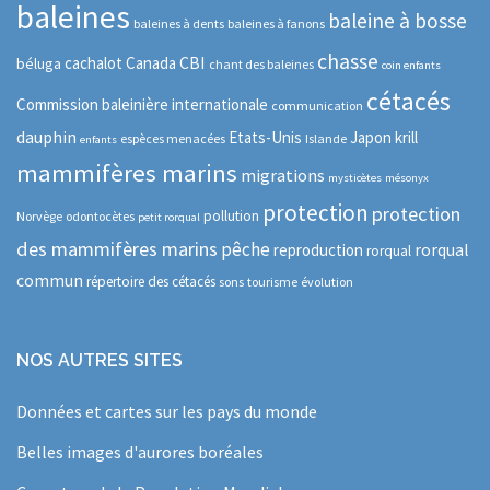
baleines
baleine à bosse
baleines à dents
baleines à fanons
chasse
CBI
cachalot
Canada
béluga
chant des baleines
coin enfants
cétacés
Commission baleinière internationale
communication
dauphin
Etats-Unis
Japon
krill
espèces menacées
Islande
enfants
mammifères marins
migrations
mysticètes
mésonyx
protection
protection
pollution
Norvège
odontocètes
petit rorqual
des mammifères marins
pêche
rorqual
reproduction
rorqual
commun
répertoire des cétacés
sons
tourisme
évolution
NOS AUTRES SITES
Données et cartes sur les pays du monde
Belles images d'aurores boréales