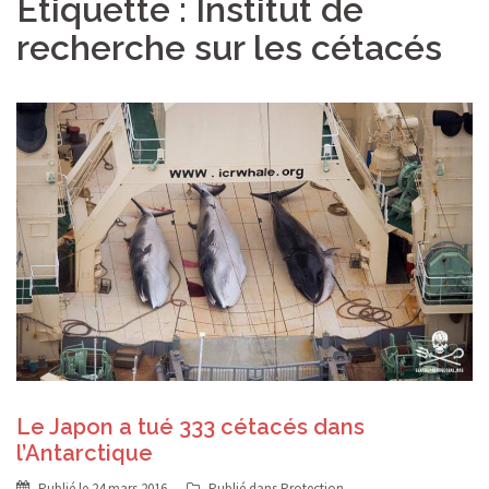
Étiquette :
Institut de
recherche sur les cétacés
Le Japon a tué 333 cétacés dans
l’Antarctique
Publié le
24 mars 2016
Publié dans
Protection