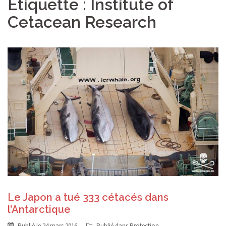
Étiquette :
Institute of
Cetacean Research
Le Japon a tué 333 cétacés dans
l’Antarctique
Publié le
24 mars 2016
Publié dans
Protection