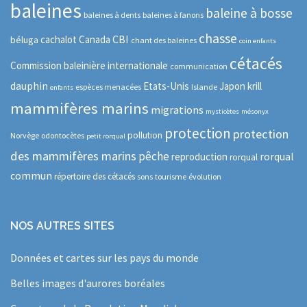
baleines
baleine à bosse
baleines à dents
baleines à fanons
chasse
CBI
cachalot
Canada
béluga
chant des baleines
coin enfants
cétacés
Commission baleinière internationale
communication
dauphin
Etats-Unis
Japon
krill
espèces menacées
Islande
enfants
mammifères marins
migrations
mysticètes
mésonyx
protection
protection
pollution
Norvège
odontocètes
petit rorqual
des mammifères marins
pêche
rorqual
reproduction
rorqual
commun
répertoire des cétacés
sons
tourisme
évolution
NOS AUTRES SITES
Données et cartes sur les pays du monde
Belles images d'aurores boréales