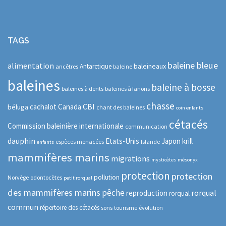
TAGS
baleine bleue
alimentation
baleineaux
Antarctique
ancêtres
baleine
baleines
baleine à bosse
baleines à dents
baleines à fanons
chasse
CBI
cachalot
Canada
béluga
chant des baleines
coin enfants
cétacés
Commission baleinière internationale
communication
dauphin
Etats-Unis
Japon
krill
espèces menacées
Islande
enfants
mammifères marins
migrations
mysticètes
mésonyx
protection
protection
pollution
Norvège
odontocètes
petit rorqual
des mammifères marins
pêche
rorqual
reproduction
rorqual
commun
répertoire des cétacés
sons
tourisme
évolution