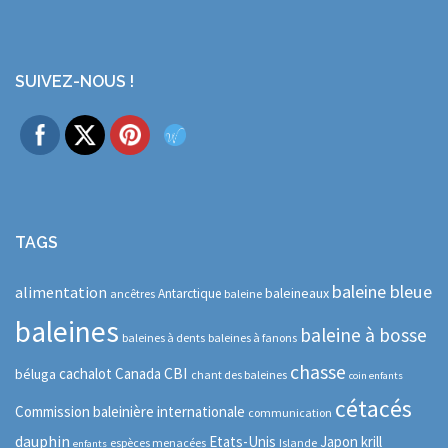
SUIVEZ-NOUS !
TAGS
baleine bleue
alimentation
baleineaux
Antarctique
ancêtres
baleine
baleines
baleine à bosse
baleines à dents
baleines à fanons
chasse
CBI
cachalot
Canada
béluga
chant des baleines
coin enfants
cétacés
Commission baleinière internationale
communication
dauphin
Etats-Unis
Japon
krill
espèces menacées
Islande
enfants