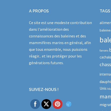
A PROPOS
TAGS
Ce site est une modeste contribution
alimen
dans l'amélioration des
baleine
connaissances des baleines et des
bal
mammifères marins en général, afin
que tous ensemble, nous puissions
fanons
réagir... et les protéger pour les
cachal
générations futures.
chas
interna
dauph
Unis
Is
SUIVEZ-NOUS !
mam
migra