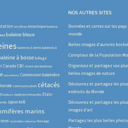
NOS AUTRES SITES
tation
Données et cartes sur les pays
Antarctique
ancêtres
baleine
monde
baleine bleue
aux
eines
Belles images d'aurores boréa
baleines à dents
baleines à
Compteur de la Population Mo
baleine à bosse
béluga
Organisez et partagez vos plu
CBI
ot
Canada
chant des baleines
belles images de nature
se
Commission baleinière
coin enfants
cétacés
Découvrez et partagez les plu
tionale
communication
endroits du Monde
in
Etats-
espèces menacées
enfants
Japon
krill
Découvrez et partagez les plus
lande
images d'art
mifères marins
Partagez les plus belles photo
tions
Norvège
mysticètes
mésonyx
Monde