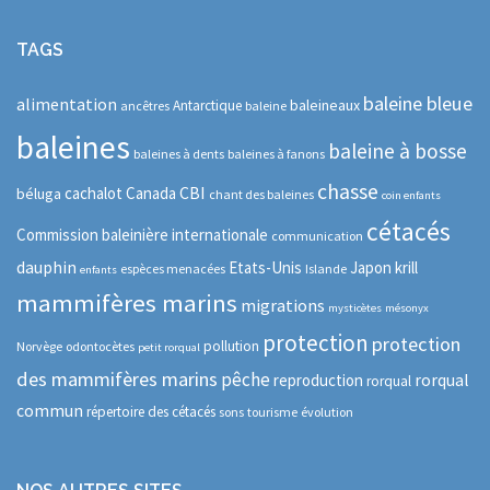
TAGS
baleine bleue
alimentation
baleineaux
Antarctique
ancêtres
baleine
baleines
baleine à bosse
baleines à dents
baleines à fanons
chasse
CBI
cachalot
Canada
béluga
chant des baleines
coin enfants
cétacés
Commission baleinière internationale
communication
dauphin
Etats-Unis
Japon
krill
espèces menacées
Islande
enfants
mammifères marins
migrations
mysticètes
mésonyx
protection
protection
pollution
Norvège
odontocètes
petit rorqual
des mammifères marins
pêche
rorqual
reproduction
rorqual
commun
répertoire des cétacés
sons
tourisme
évolution