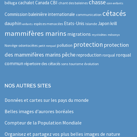
chasse
CBI
cachalot
Canada
béluga
chant des baleines
coin enfants
cétacés
Commission baleinière internationale
communication
dauphin
Etats-Unis
Japon
krill
espèces menacées
Islande
enfants
mammifères marins
migrations
mysticètes
mésonyx
protection
protection
pollution
Norvège
odontocètes
petit rorqual
des mammifères marins
pêche
rorqual
reproduction
rorqual
commun
répertoire des cétacés
sons
tourisme
évolution
NOS AUTRES SITES
Données et cartes sur les pays du monde
Belles images d'aurores boréales
Compteur de la Population Mondiale
Organisez et partagez vos plus belles images de nature