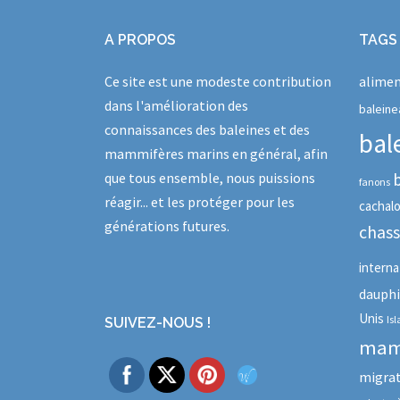
A PROPOS
TAGS
Ce site est une modeste contribution
alimen
dans l'amélioration des
baleine
connaissances des baleines et des
bal
mammifères marins en général, afin
que tous ensemble, nous puissions
fanons
réagir... et les protéger pour les
cachal
générations futures.
chas
interna
dauph
Unis
Is
SUIVEZ-NOUS !
mam
migra