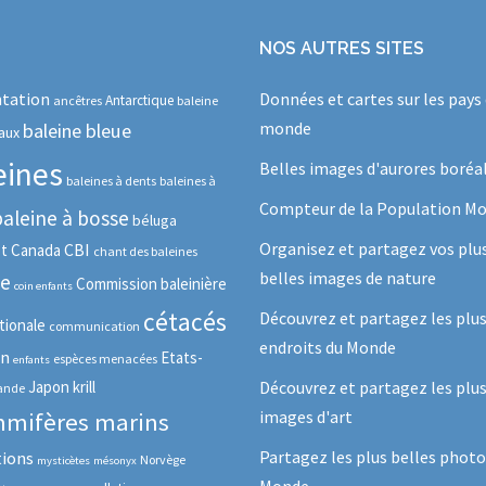
NOS AUTRES SITES
tation
Données et cartes sur les pays
Antarctique
ancêtres
baleine
monde
baleine bleue
aux
eines
Belles images d'aurores boréa
baleines à dents
baleines à
Compteur de la Population Mo
baleine à bosse
béluga
Organisez et partagez vos plu
CBI
ot
Canada
chant des baleines
belles images de nature
se
Commission baleinière
coin enfants
cétacés
Découvrez et partagez les plu
tionale
communication
endroits du Monde
in
Etats-
espèces menacées
enfants
Japon
krill
Découvrez et partagez les plus
lande
images d'art
mifères marins
Partagez les plus belles photo
tions
Norvège
mysticètes
mésonyx
Monde